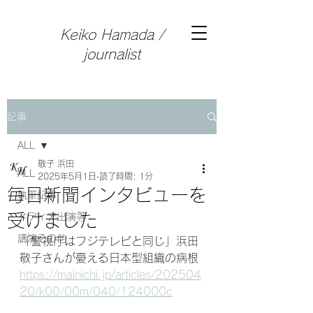
Keiko Hamada /
journalist
記事
ALL
敬子 浜田
ALL
2025年5月1日
読了時間: 1分
毎日新聞インタビューを
執筆記事
受けました
メディア出演等
講演その他
「警視庁はフジテレビと同じ」浜田
敬子さんが憂える日本型組織の病根
https://mainichi.jp/articles/202504
20/k00/00m/040/124000c