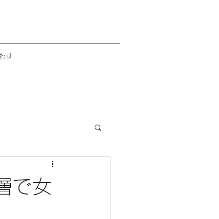
わせ
層で女