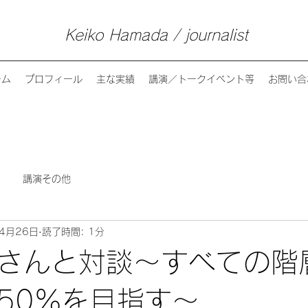
Keiko Hamada / journalist
ーム
プロフィール
主な実績
講演／トークイベント等
お問い合
講演その他
4月26日
読了時間: 1分
さんと対談～すべての階
50％を目指す～