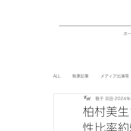
ホ
ALL
執筆記事
メディア出演等
敬子 浜田
2024年
柏村美生
性比率約