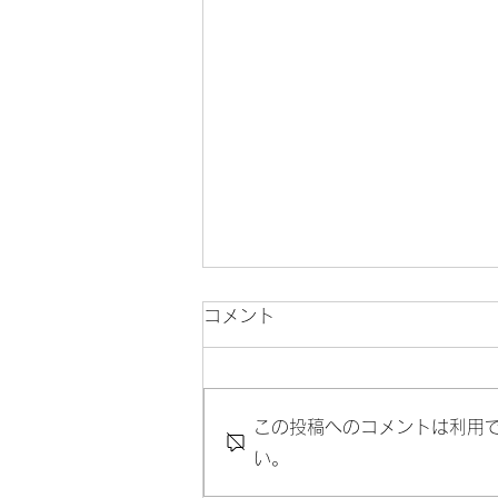
コメント
この投稿へのコメントは利用
い。
【角川歴彦＆弘中惇一郎が語