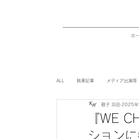
ホ
ALL
執筆記事
メディア出演等
敬子 浜田
2025
『WE C
ションに