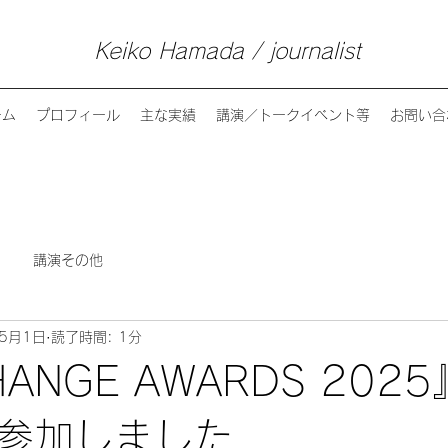
Keiko Hamada / journalist
ーム
プロフィール
主な実績
講演／トークイベント等
お問い合
講演その他
年5月1日
読了時間: 1分
HANGE AWARDS 202
参加しました