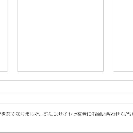
毎日新聞インタビューを受け
伊藤詩
ました
Di
～未
「警視庁はフジテレビと同じ」浜
小川 
できなくなりました。詳細はサイト所有者にお問い合わせくだ
田敬子さんが憂える日本型組織の
んと
景
病根
https
https://mainichi.jp/articles/2025
148