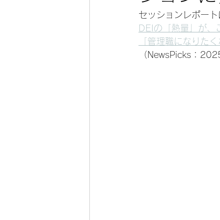
セッションレポート
DEIの「熱量」が、
「管理職になりたく
（NewsPicks：2