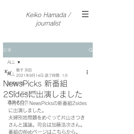
Keiko Hamada /
journalist
記事
ALL
敬子 浜田
ALL
2021年9月14日
読了時間: 1分
NewsPicks 新番組
執筆記事
2Sidesに出演しました
メディア出演等
講演その他
9月6日、NewsPicksの新番組2sides
に出演しました。
夫婦別姓問題をめぐって片山さつき
さんと議論。司会は加藤浩次さん。
番組のWebページはこちらから。