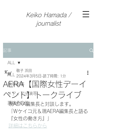
Keiko Hamada /
journalist
記事
ALL
敬子 浜田
ALL
2024年3月5日
読了時間: 1分
AERA【国際女性デーイ
執筆記事
ベント】トークライブ
メディア出演等
講演その他
現AERA編集長と対談します。
「Wケイコ元＆現AERA編集長と語る
『女性の働き方』」
詳細はこちらから