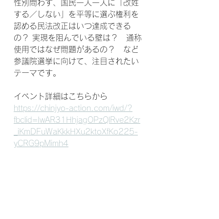
性別問わず、国民一人一人に「改姓
する／しない」を平等に選ぶ権利を
認める民法改正はいつ達成できる
の？ 実現を阻んでいる壁は？　通称
使用ではなぜ問題があるの？　など
参議院選挙に向けて、注目されたい
テーマです。
イベント詳細はこちらから
https://chinjyo-action.com/iwd/?
fbclid=IwAR31HhjagOPzQlRve2Kzr
_iKmDFuWaKkkHXu2ktoXfKo225-
yCRG9pMimh4