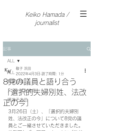
Keiko Hamada /
journalist
記事
ALL
敬子 浜田
ALL
2022年4月3日
読了時間: 1分
8党の議員と語り合う
執筆記事
「選択的夫婦別姓、法改
メディア出演等
講演その他
正の今」
3月26日（土）、「選択的夫婦別
姓、法改正の今」について8党の議
員とご一緒させていただきました。