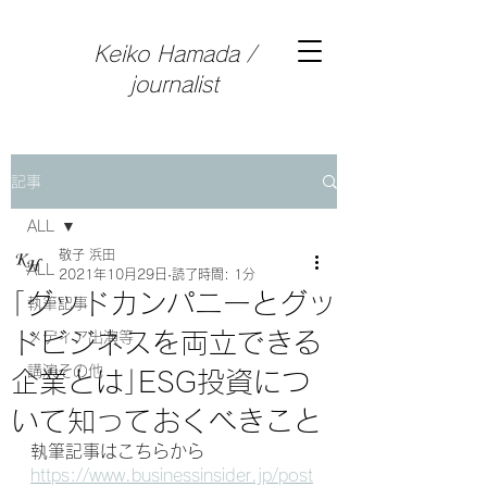
Keiko Hamada /
journalist
記事
ALL
敬子 浜田
ALL
2021年10月29日
読了時間: 1分
｢グッドカンパニーとグッ
執筆記事
ドビジネスを両立できる
メディア出演等
講演その他
企業とは｣ESG投資につ
いて知っておくべきこと
執筆記事はこちらから
https://www.businessinsider.jp/post