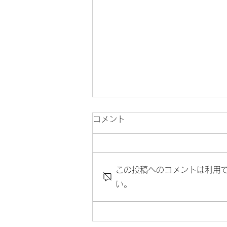
柏村美生さんと対談～すべて
コメント
の階層で女性比率約50％を目
指す～
リクルートホールディングス兼リ
この投稿へのコメントは利用
クルート執行役員の柏村さんと対
談しました。
い。