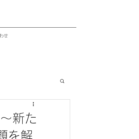
わせ
 ～新た
題を解