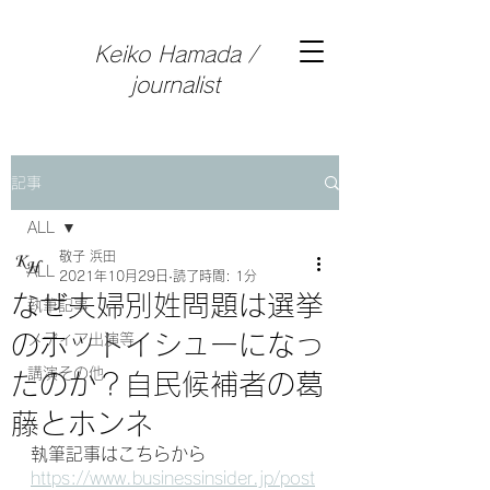
Keiko Hamada /
journalist
記事
ALL
敬子 浜田
ALL
2021年10月29日
読了時間: 1分
なぜ夫婦別姓問題は選挙
執筆記事
のホットイシューになっ
メディア出演等
講演その他
たのか？自民候補者の葛
藤とホンネ
執筆記事はこちらから
https://www.businessinsider.jp/post